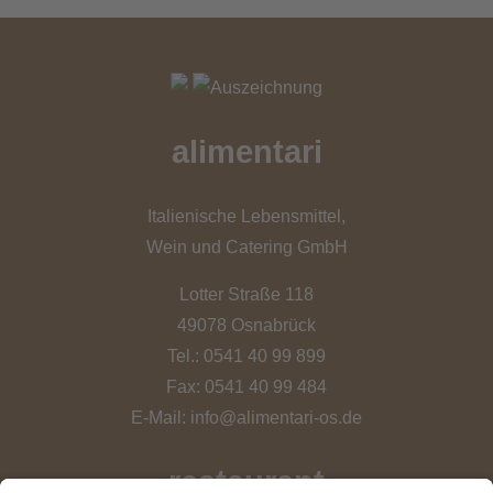
alimentari
Italienische Lebensmittel,
Wein und Catering GmbH
Lotter Straße 118
49078 Osnabrück
Tel.: 0541 40 99 899
Fax: 0541 40 99 484
E-Mail:
info@alimentari-os.de
restaurant